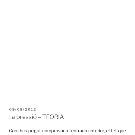
PUBLICAT
08/08/2012
A
La pressió – TEORIA
Com has pogut comprovar a l’entrada anterior, el fet que