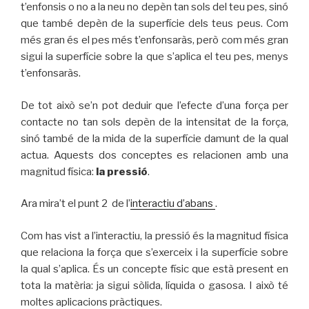
t’enfonsis o no a la neu no depèn tan sols del teu pes, sinó
que també depèn de la superfície dels teus peus. Com
més gran és el pes més t’enfonsaràs, però com més gran
sigui la superfície sobre la que s’aplica el teu pes, menys
t’enfonsaràs.
De tot això se’n pot deduir que l’efecte d’una força per
contacte no tan sols depèn de la intensitat de la força,
sinó també de la mida de la superfície damunt de la qual
actua. Aquests dos conceptes es relacionen amb una
magnitud física:
la pressió
.
Ara mira’t el punt 2 de l’
interactiu d’abans
.
Com has vist a l’interactiu, la pressió és la magnitud física
que relaciona la força que s’exerceix i la superfície sobre
la qual s’aplica. És un concepte físic que està present en
tota la matèria: ja sigui sòlida, líquida o gasosa. I això té
moltes aplicacions pràctiques.