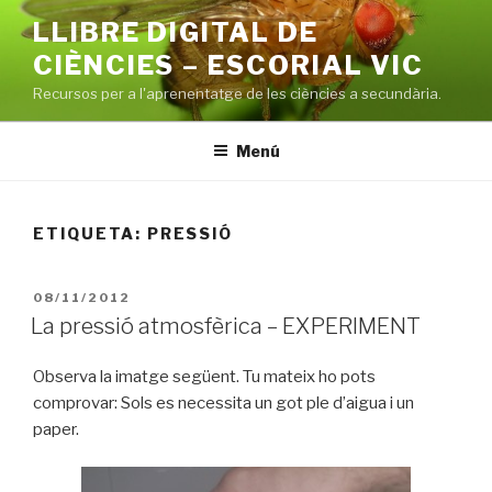
Vés
LLIBRE DIGITAL DE
al
CIÈNCIES – ESCORIAL VIC
contingut
Recursos per a l'aprenentatge de les ciències a secundària.
Menú
ETIQUETA: PRESSIÓ
PUBLICAT
08/11/2012
A
La pressió atmosfèrica – EXPERIMENT
Observa la imatge següent. Tu mateix ho pots
comprovar: Sols es necessita un got ple d’aigua i un
paper.