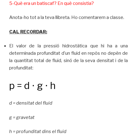
5-Què era un batiscaf? En què consistia?
Anota-ho tot a la teva llibreta. Ho comentarem a classe.
CAL RECORDAR:
El valor de la pressió hidrostàtica que hi ha a una
determinada profunditat d’un fluid en repòs no depèn de
la quantitat total de fluid, sinó de la seva densitat i de la
profunditat:
p = d ⋅ g ⋅ h
d
= densitat del fluid
g
= gravetat
h
= profunditat dins el fluid