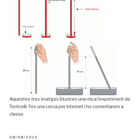
Aquestes tres imatges il.lustren una mica l’experiment de
Torricelli. Fes una cerca per internet i ho comentarem a
classe.
PUBLICAT
08/08/2012