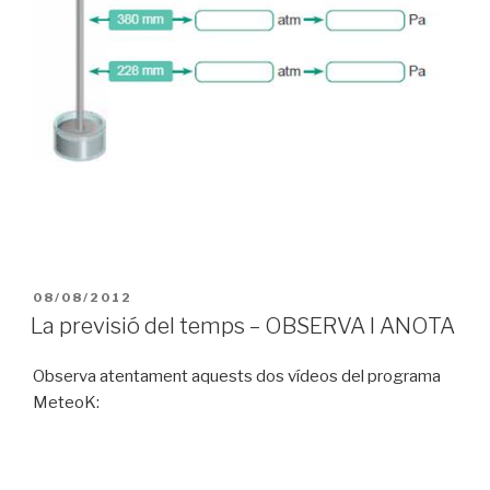
PUBLICAT
08/08/2012
A
La previsió del temps – OBSERVA I ANOTA
Observa atentament aquests dos vídeos del programa
MeteoK: