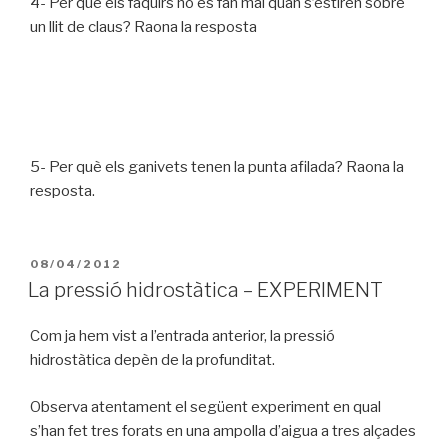
4- Per què els faquirs no es fan mal quan s’estiren sobre
un llit de claus? Raona la resposta
5- Per què els ganivets tenen la punta afilada? Raona la
resposta.
PUBLICAT
08/04/2012
A
La pressió hidrostàtica – EXPERIMENT
Com ja hem vist a l’entrada anterior, la pressió
hidrostàtica depèn de la profunditat.
Observa atentament el següent experiment en qual
s’han fet tres forats en una ampolla d’aigua a tres alçades