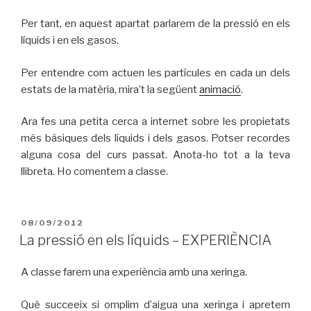
Per tant, en aquest apartat parlarem de la pressió en els
líquids i en els gasos.
Per entendre com actuen les partícules en cada un dels
estats de la matèria, mira’t la següent
animació
.
Ara fes una petita cerca a internet sobre les propietats
més bàsiques dels líquids i dels gasos. Potser recordes
alguna cosa del curs passat. Anota-ho tot a la teva
llibreta. Ho comentem a classe.
PUBLICAT
08/09/2012
A
La pressió en els líquids – EXPERIÈNCIA
A classe farem una experiència amb una xeringa.
Què succeeix si omplim d’aigua una xeringa i apretem