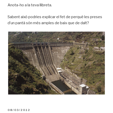
Anota-ho a la teva llibreta.
Sabent això podries explicar el fet de perquè les preses
d’un pantà són més amples de baix que de dalt?
PUBLICAT
08/03/2012