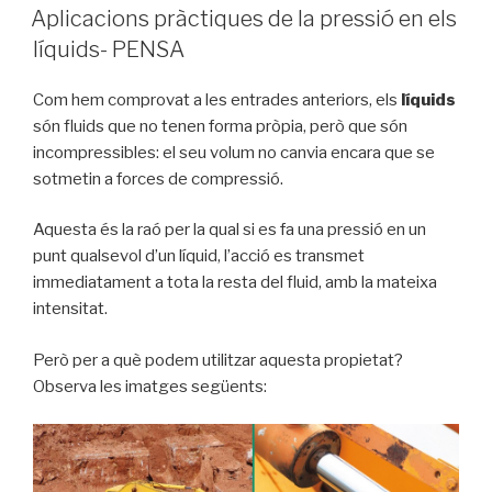
A
Aplicacions pràctiques de la pressió en els
líquids- PENSA
Com hem comprovat a les entrades anteriors, els
líquids
són fluids que no tenen forma pròpia, però que són
incompressibles: el seu volum no canvia encara que se
sotmetin a forces de compressió.
Aquesta és la raó per la qual si es fa una pressió en un
punt qualsevol d’un líquid, l’acció es transmet
immediatament a tota la resta del fluid, amb la mateixa
intensitat.
Però per a què podem utilitzar aquesta propietat?
Observa les imatges següents: