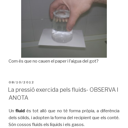
Com és que no cauen el paper i l’aigua del got?
PUBLICAT
08/10/2012
A
La pressió exercida pels fluids- OBSERVA I
ANOTA
Un
fluid
és tot allò que no té forma pròpia, a diferència
dels sòlids, i adopten la forma del recipient que els conté.
Són cossos fluids els líquids i els gasos.