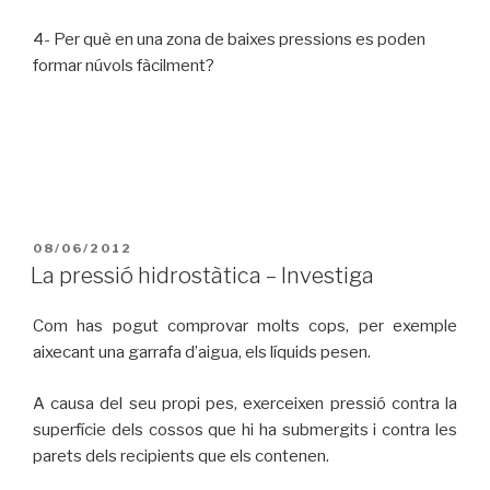
4- Per què en una zona de baixes pressions es poden
formar núvols fàcilment?
PUBLICAT
08/06/2012
A
La pressió hidrostàtica – Investiga
Com has pogut comprovar molts cops, per exemple
aixecant una garrafa d’aigua, els líquids pesen.
A causa del seu propi pes, exerceixen pressió contra la
superfície dels cossos que hi ha submergits i contra les
parets dels recipients que els contenen.