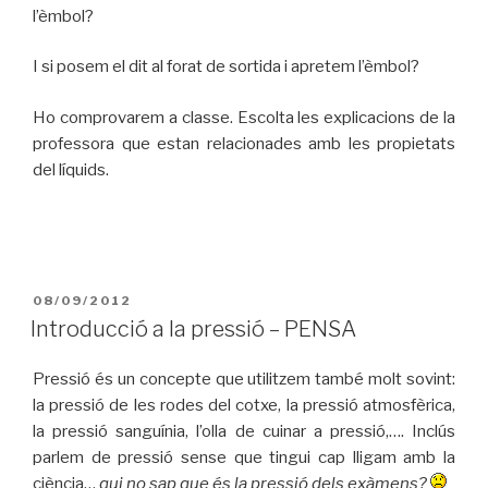
l’èmbol?
I si posem el dit al forat de sortida i apretem l’èmbol?
Ho comprovarem a classe. Escolta les explicacions de la
professora que estan relacionades amb les propietats
del líquids.
PUBLICAT
08/09/2012
A
Introducció a la pressió – PENSA
Pressió és un concepte que utilitzem també molt sovint:
la pressió de les rodes del cotxe, la pressió atmosfèrica,
la pressió sanguínia, l’olla de cuinar a pressió,…. Inclús
parlem de pressió sense que tingui cap lligam amb la
ciència…
qui no sap que és la pressió dels exàmens?