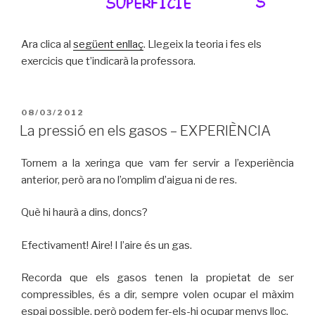
Ara clica al
següent enllaç
. Llegeix la teoria i fes els
exercicis que t’indicarà la professora.
PUBLICAT
08/03/2012
A
La pressió en els gasos – EXPERIÈNCIA
Tornem a la xeringa que vam fer servir a l’experiència
anterior, però ara no l’omplim d’aigua ni de res.
Què hi haurà a dins, doncs?
Efectivament! Aire! I l’aire és un gas.
Recorda que els gasos tenen la propietat de ser
compressibles, és a dir, sempre volen ocupar el màxim
espai possible, però podem fer-els-hi ocupar menys lloc.