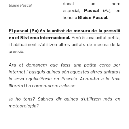
donat un nom
Blaise Pascal
especial,
Pascal
(
Pa
), en
honor a
Blaise Pascal
.
El pascal (Pa) és la unitat de mesura de la pressió
en el Sistema Internacional.
Però és una unitat petita,
i habitualment s’utilitzen altres unitats de mesura de la
pressió.
Ara et demanem que facis una petita cerca per
internet i busquis quines són aquestes altres unitats i
la seva equivalència en Pascals. Anota-ho a la teva
llibreta i ho comentarem a classe.
Ja ho tens? Sabries dir quines s’utilitzen més en
meteorologia?