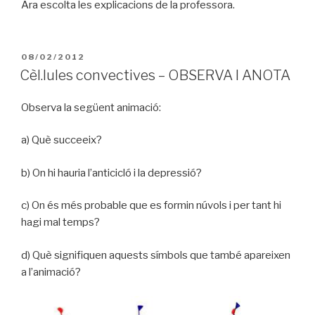
Ara escolta les explicacions de la professora.
PUBLICAT
08/02/2012
A
Cèl.lules convectives – OBSERVA I ANOTA
Observa la següent animació:
a) Què succeeix?
b) On hi hauria l’anticicló i la depressió?
c) On és més probable que es formin núvols i per tant hi
hagi mal temps?
d) Què signifiquen aquests símbols que també apareixen
a l’animació?