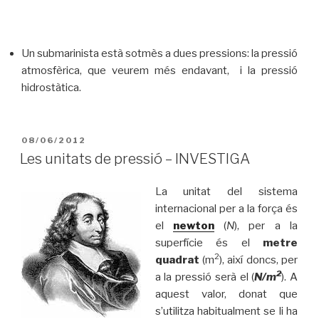
Un submarinista està sotmès a dues pressions: la pressió
atmosfèrica, que veurem més endavant, i la pressió
hidrostàtica.
PUBLICAT
08/06/2012
A
Les unitats de pressió – INVESTIGA
La unitat del sistema
internacional per a la força és
el
newton
(
N
), per a la
superfície és el
metre
2
quadrat
(m
), així doncs, per
2
a la pressió serà el (
N/m
). A
aquest valor, donat que
s’utilitza habitualment se li ha