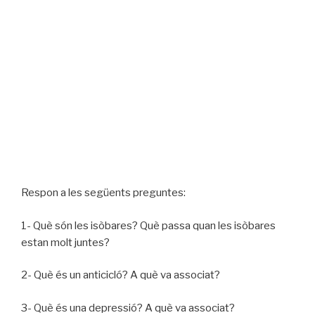
Respon a les següents preguntes:
1- Què són les isòbares? Què passa quan les isòbares
estan molt juntes?
2- Què és un anticicló? A què va associat?
3- Què és una depressió? A què va associat?