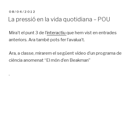
PUBLICAT
08/04/2012
A
La pressió en la vida quotidiana – POU
Mira’t el punt 3 de l’
interactiu
que hem vist en entrades
anteriors. Ara també pots fer l’avalua’t.
Ara, a classe, mirarem el següent vídeo d’un programa de
ciència anomenat “El món d’en Beakman”
.