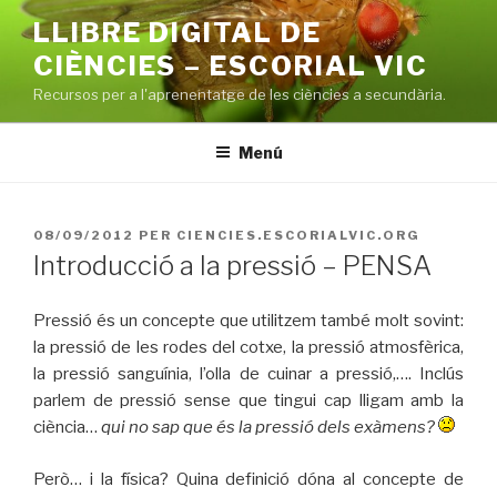
Vés
LLIBRE DIGITAL DE
al
CIÈNCIES – ESCORIAL VIC
contingut
Recursos per a l'aprenentatge de les ciències a secundària.
Menú
PUBLICAT
08/09/2012
PER
CIENCIES.ESCORIALVIC.ORG
A
Introducció a la pressió – PENSA
Pressió és un concepte que utilitzem també molt sovint:
la pressió de les rodes del cotxe, la pressió atmosfèrica,
la pressió sanguínia, l’olla de cuinar a pressió,…. Inclús
parlem de pressió sense que tingui cap lligam amb la
ciència…
qui no sap que és la pressió dels exàmens?
Però… i la física? Quina definició dóna al concepte de