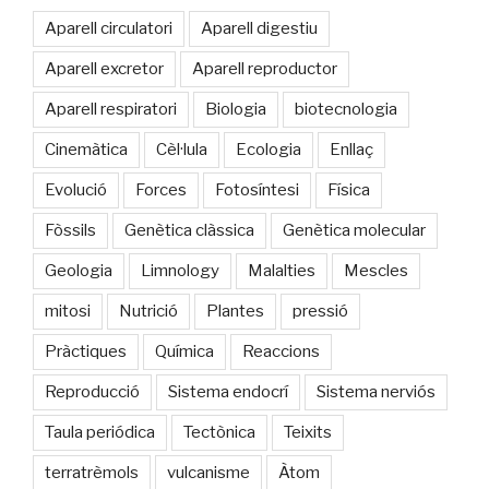
Aparell circulatori
Aparell digestiu
Aparell excretor
Aparell reproductor
Aparell respiratori
Biologia
biotecnologia
Cinemàtica
Cèl·lula
Ecologia
Enllaç
Evolució
Forces
Fotosíntesi
Física
Fòssils
Genètica clàssica
Genètica molecular
Geologia
Limnology
Malalties
Mescles
mitosi
Nutrició
Plantes
pressió
Pràctiques
Química
Reaccions
Reproducció
Sistema endocrí
Sistema nerviós
Taula periódica
Tectònica
Teixits
terratrèmols
vulcanisme
Àtom