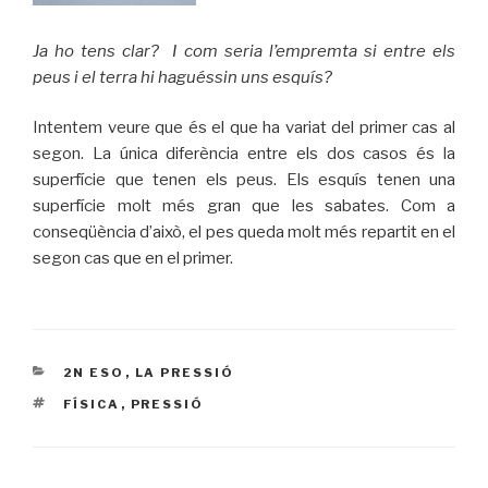
Ja ho tens clar? I com seria l’empremta si entre els
peus i el terra hi haguéssin uns esquís?
Intentem veure que és el que ha variat del primer cas al
segon. La única diferència entre els dos casos és la
superfície que tenen els peus. Els esquís tenen una
superfície molt més gran que les sabates. Com a
conseqüència d’això, el pes queda molt més repartit en el
segon cas que en el primer.
CATEGORIES
2N ESO
,
LA PRESSIÓ
ETIQUETES
FÍSICA
,
PRESSIÓ