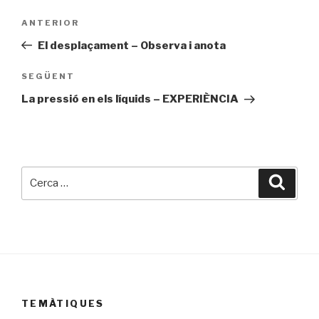
Navegació
ANTERIOR
Entrada
d'entrades
prèvia
El desplaçament – Observa i anota
SEGÜENT
Entrada
següent
La pressió en els líquids – EXPERIÈNCIA
Cerca:
Cerca
TEMÀTIQUES