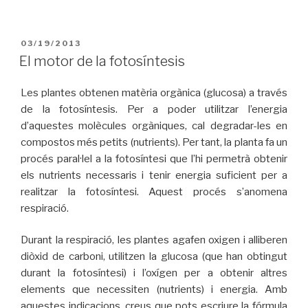
PUBLICAT
03/19/2013
A
El motor de la fotosíntesis
Les plantes obtenen matèria orgànica (glucosa) a través
de la fotosíntesis. Per a poder utilitzar l’energia
d’aquestes molècules orgàniques, cal degradar-les en
compostos més petits (nutrients). Per tant, la planta fa un
procés paral·lel a la fotosíntesi que l’hi permetrà obtenir
els nutrients necessaris i tenir energia suficient per a
realitzar la fotosíntesi. Aquest procés s’anomena
respiració.
Durant la respiració, les plantes agafen oxigen i alliberen
diòxid de carboni, utilitzen la glucosa (que han obtingut
durant la fotosíntesi) i l’oxígen per a obtenir altres
elements que necessiten (nutrients) i energia. Amb
aquestes indicacions, creus que pots escriure la fórmula