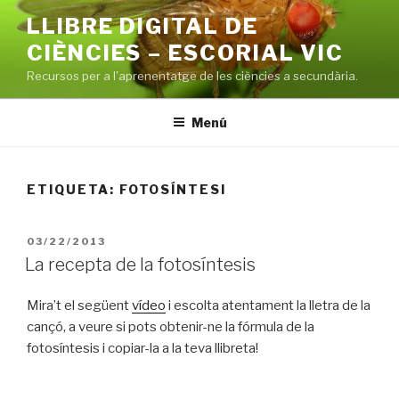
Vés
LLIBRE DIGITAL DE
al
CIÈNCIES – ESCORIAL VIC
contingut
Recursos per a l'aprenentatge de les ciències a secundària.
Menú
ETIQUETA: FOTOSÍNTESI
PUBLICAT
03/22/2013
A
La recepta de la fotosíntesis
Mira’t el següent
vídeo
i escolta atentament la lletra de la
cançó, a veure si pots obtenir-ne la fórmula de la
fotosíntesis i copiar-la a la teva llibreta!