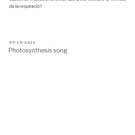
de la respiració?
PUBLICAT
07/19/2011
A
Photosynthesis song