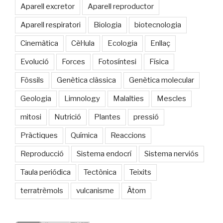
Aparell excretor
Aparell reproductor
Aparell respiratori
Biologia
biotecnologia
Cinemàtica
Cèl·lula
Ecologia
Enllaç
Evolució
Forces
Fotosíntesi
Física
Fòssils
Genètica clàssica
Genètica molecular
Geologia
Limnology
Malalties
Mescles
mitosi
Nutrició
Plantes
pressió
Pràctiques
Química
Reaccions
Reproducció
Sistema endocrí
Sistema nerviós
Taula periódica
Tectònica
Teixits
terratrèmols
vulcanisme
Àtom