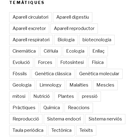
TEMÀTIQUES
Aparell circulatori
Aparell digestiu
Aparell excretor
Aparell reproductor
Aparell respiratori
Biologia
biotecnologia
Cinemàtica
Cèl·lula
Ecologia
Enllaç
Evolució
Forces
Fotosíntesi
Física
Fòssils
Genètica clàssica
Genètica molecular
Geologia
Limnology
Malalties
Mescles
mitosi
Nutrició
Plantes
pressió
Pràctiques
Química
Reaccions
Reproducció
Sistema endocrí
Sistema nerviós
Taula periódica
Tectònica
Teixits