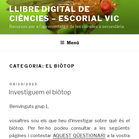
Vés
LLIBRE DIGITAL DE
al
CIÈNCIES – ESCORIAL VIC
contingut
Recursos per a l'aprenentatge de les ciències a secundària.
Menú
CATEGORIA: EL BIÒTOP
PUBLICAT
04/10/2013
A
Investiguem el biòtop
Benvinguts grup 1,
vosaltres sou els que heu d’investigar sobre què és el
biòtop. Per fer-ho podeu consultar a les següents
pàgines i contestar
AQUEST QÜESTIONARI
a la vostra