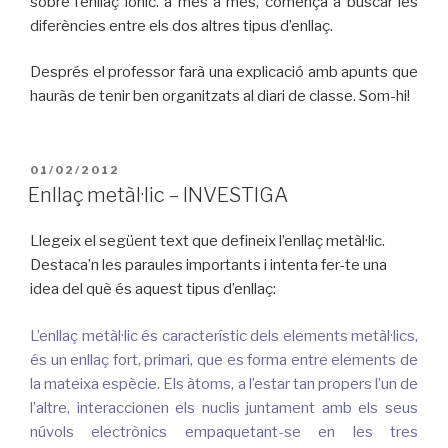
sobre l’enllaç iònic. a més a més, comença a buscar les
diferències entre els dos altres tipus d’enllaç.
Després el professor farà una explicació amb apunts que
hauràs de tenir ben organitzats al diari de classe. Som-hi!
PUBLICAT
01/02/2012
A
Enllaç metàl·lic – INVESTIGA
Llegeix el següent text que defineix l’enllaç metàl·lic.
Destaca’n les paraules importants i intenta fer-te una
idea del què és aquest tipus d’enllaç:
L’enllaç metàl·lic és característic dels elements metàl·lics,
és un enllaç fort, primari, que es forma entre elements de
la mateixa espècie. Els àtoms, a l’estar tan propers l’un de
l’altre, interaccionen els nuclis juntament amb els seus
núvols electrònics empaquetant-se en les tres