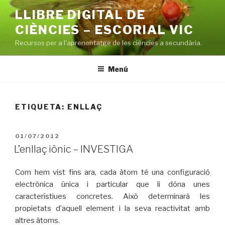
Vés
LLIBRE DIGITAL DE
al
CIÈNCIES – ESCORIAL VIC
contingut
Recursos per a l'aprenentatge de les ciències a secundària.
Menú
ETIQUETA: ENLLAÇ
PUBLICAT
01/07/2012
A
L’enllaç iònic – INVESTIGA
Com hem vist fins ara, cada àtom té una configuració
electrònica única i particular que li dóna unes
característiues concretes. Això determinarà les
propietats d’aquell element i la seva reactivitat amb
altres àtoms.