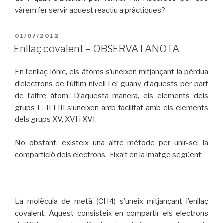
vàrem fer servir aquest reactiu a pràctiques?
PUBLICAT
01/07/2012
A
Enllaç covalent – OBSERVA I ANOTA
En l’enllaç iònic, els àtoms s’uneixen mitjançant la pèrdua
d’electrons de l’últim nivell i el guany d’aquests per part
de l’altre àtom. D’aquesta manera, els elements dels
grups I , II i III s’uneixen amb facilitat amb els elements
dels grups XV, XVI i XVI.
No obstant, existeix una altre mètode per unir-se: la
compartició dels electrons. Fixa’t en la imatge següent:
La molècula de metà (CH4) s’uneix mitjançant l’enllaç
covalent. Aquest consisteix en compartir els electrons