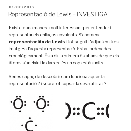
PUBLICAT
01/06/2012
A
Representació de Lewis – INVESTIGA
Existeix una manera molt interessant per entender i
representar els enllaços covalents. S’anomena
representación de Lewis
i tot seguit t’adjuntem tres
imatges d’aquesta representació. Estan ordenades
cronològicament. És a dir la primera és abans de que els
àtoms s’uneixin i la darrera és un cop están units.
Series capaç de descobrir com funciona aquesta
representació ? i sobretot copsar la seva utilitat ?