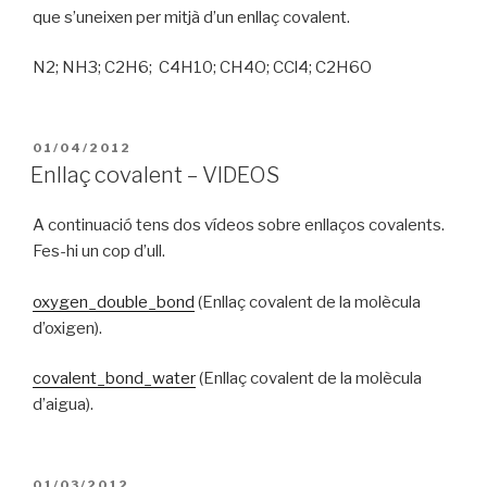
que s’uneixen per mitjà d’un enllaç covalent.
N2; NH3; C2H6; C4H10; CH4O; CCl4; C2H6O
PUBLICAT
01/04/2012
A
Enllaç covalent – VIDEOS
A continuació tens dos vídeos sobre enllaços covalents.
Fes-hi un cop d’ull.
oxygen_double_bond
(Enllaç covalent de la molècula
d’oxigen).
covalent_bond_water
(Enllaç covalent de la molècula
d’aigua).
PUBLICAT
01/03/2012