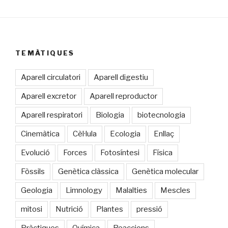
TEMÀTIQUES
Aparell circulatori
Aparell digestiu
Aparell excretor
Aparell reproductor
Aparell respiratori
Biologia
biotecnologia
Cinemàtica
Cèl·lula
Ecologia
Enllaç
Evolució
Forces
Fotosíntesi
Física
Fòssils
Genètica clàssica
Genètica molecular
Geologia
Limnology
Malalties
Mescles
mitosi
Nutrició
Plantes
pressió