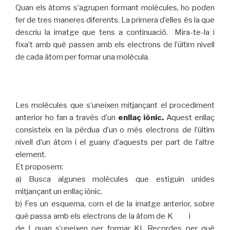
Quan els àtoms s’agrupen formant molècules, ho poden
fer de tres maneres diferents. La primera d’elles és la que
descriu la imatge que tens a continuació. Mira-te-la i
fixa’t amb què passen amb els electrons de l’últim nivell
de cada àtom per formar una molècula.
Les molècules que s’uneixen mitjançant el procediment
anterior ho fan a través d’un
enllaç iònic.
Aquest enllaç
consisteix en la pèrdua d’un o més electrons de l’últim
nivell d’un àtom i el guany d’aquests per part de l’altre
element.
Et proposem:
a) Busca algunes molècules que estiguin unides
mitjançant un enllaç iònic.
b) Fes un esquema, com el de la imatge anterior, sobre
què passa amb els electrons de la àtom de K i
de I quan s’uneixen per formar KI. Recordes per què