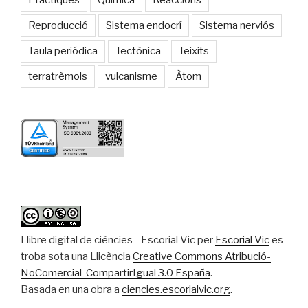
Pràctiques
Química
Reaccions
Reproducció
Sistema endocrí
Sistema nerviós
Taula periódica
Tectònica
Teixits
terratrèmols
vulcanisme
Àtom
Llibre digital de ciències - Escorial Vic
per
Escorial Vic
es
troba sota una Llicència
Creative Commons Atribució-
NoComercial-CompartirIgual 3.0 España
.
Basada en una obra a
ciencies.escorialvic.org
.