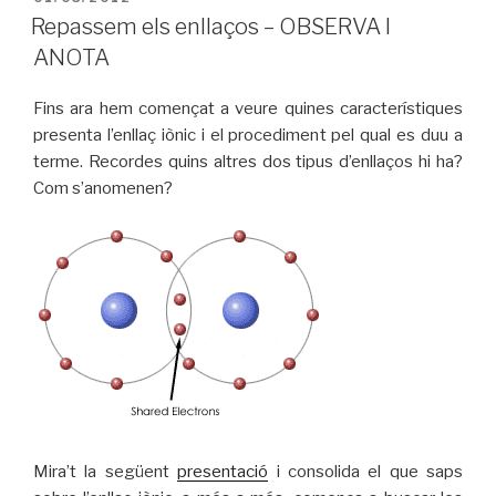
A
Repassem els enllaços – OBSERVA I
ANOTA
Fins ara hem començat a veure quines característiques
presenta l’enllaç iònic i el procediment pel qual es duu a
terme. Recordes quins altres dos tipus d’enllaços hi ha?
Com s’anomenen?
Mira’t la següent
presentació
i consolida el que saps