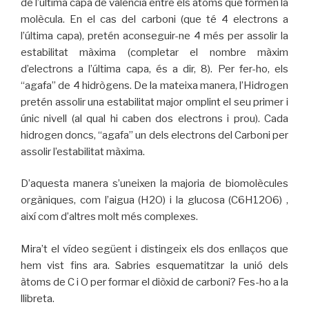
de l’última capa de valència entre els àtoms que formen la
molècula. En el cas del carboni (que té 4 electrons a
l’última capa), pretén aconseguir-ne 4 més per assolir la
estabilitat màxima (completar el nombre màxim
d’electrons a l’última capa, és a dir, 8). Per fer-ho, els
“agafa” de 4 hidrògens. De la mateixa manera, l’Hidrogen
pretén assolir una estabilitat major omplint el seu primer i
únic nivell (al qual hi caben dos electrons i prou). Cada
hidrogen doncs, “agafa” un dels electrons del Carboni per
assolir l’estabilitat màxima.
D’aquesta manera s’uneixen la majoria de biomolècules
orgàniques, com l’aigua (H2O) i la glucosa (C6H12O6) ,
així com d’altres molt més complexes.
Mira’t el vídeo següent i distingeix els dos enllaços que
hem vist fins ara. Sabries esquematitzar la unió dels
àtoms de C i O per formar el diòxid de carboni? Fes-ho a la
llibreta.