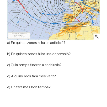
a) En quines zones hi ha un anticicló?
b) En quines zones hi ha una depressió?
c) Quin temps tindran a andalusia?
d) A quins llocs farà més vent?
e) On farà més bon temps?