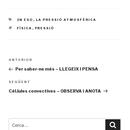
CATEGORIES
2N ESO
,
LA PRESSIÓ ATMOSFÈRICA
ETIQUETES
FÍSICA
,
PRESSIÓ
Navegació
ANTERIOR
Entrada
d'entrades
prèvia
Per saber-ne més – LLEGEIX I PENSA
SEGÜENT
Entrada
següent
Cèl.lules convectives – OBSERVA I ANOTA
Cerca:
Cerca