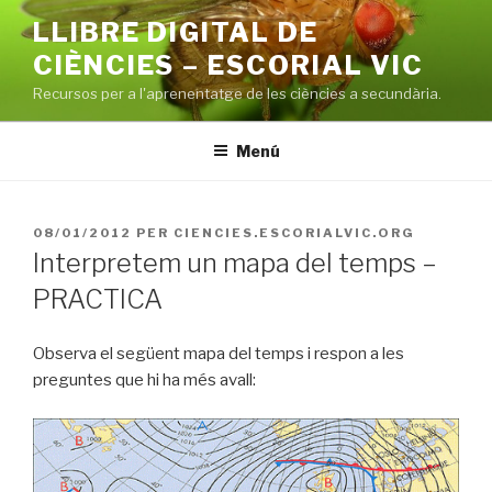
Vés
LLIBRE DIGITAL DE
al
CIÈNCIES – ESCORIAL VIC
contingut
Recursos per a l'aprenentatge de les ciències a secundària.
Menú
PUBLICAT
08/01/2012
PER
CIENCIES.ESCORIALVIC.ORG
A
Interpretem un mapa del temps –
PRACTICA
Observa el següent mapa del temps i respon a les
preguntes que hi ha més avall: