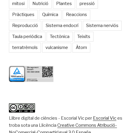
mitosi
Nutrició
Plantes
pressió
Pràctiques
Química
Reaccions
Reproducció
Sistema endocrí
Sistema nerviós
Taula periódica
Tectònica
Teixits
terratrèmols
vulcanisme
Àtom
Llibre digital de ciències - Escorial Vic
per
Escorial Vic
es
troba sota una Llicència
Creative Commons Atribució-
NoComercial-CompartirIgual 3.0 España
.