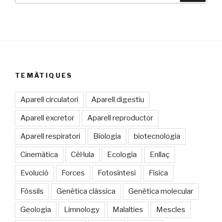
TEMÀTIQUES
Aparell circulatori
Aparell digestiu
Aparell excretor
Aparell reproductor
Aparell respiratori
Biologia
biotecnologia
Cinemàtica
Cèl·lula
Ecologia
Enllaç
Evolució
Forces
Fotosíntesi
Física
Fòssils
Genètica clàssica
Genètica molecular
Geologia
Limnology
Malalties
Mescles