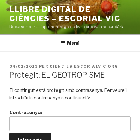
Vés
LLIBRE DIGITAL DE
al
CIÈNCIES – ESCORIAL VIC
contingut
Recursos per a l'aprenentatge de les ciències a secundària.
Menú
PUBLICAT
04/02/2013
PER
CIENCIES.ESCORIALVIC.ORG
A
Protegit: EL GEOTROPISME
El contingut està protegit amb contrasenya. Per veure’l,
introduïu la contrasenya a continuació:
Contrasenya: