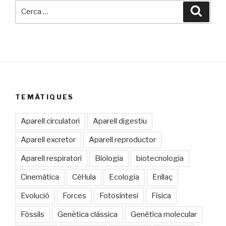
Cerca:
Cerca
TEMÀTIQUES
Aparell circulatori
Aparell digestiu
Aparell excretor
Aparell reproductor
Aparell respiratori
Biologia
biotecnologia
Cinemàtica
Cèl·lula
Ecologia
Enllaç
Evolució
Forces
Fotosíntesi
Física
Fòssils
Genètica clàssica
Genètica molecular