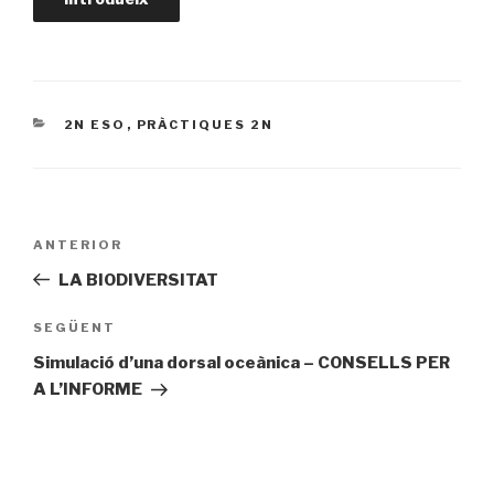
CATEGORIES
2N ESO
,
PRÀCTIQUES 2N
Navegació
ANTERIOR
Entrada
d'entrades
prèvia
LA BIODIVERSITAT
SEGÜENT
Entrada
següent
Simulació d’una dorsal oceànica – CONSELLS PER
A L’INFORME