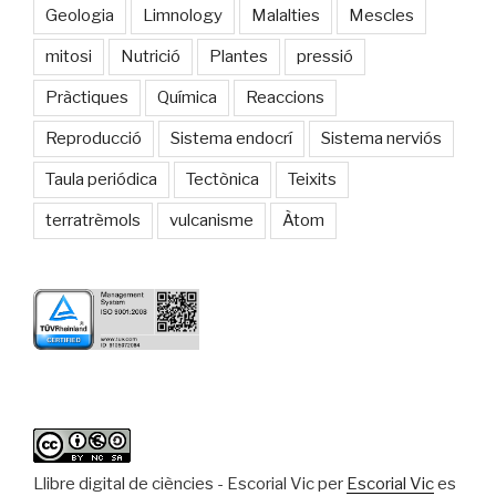
Geologia
Limnology
Malalties
Mescles
mitosi
Nutrició
Plantes
pressió
Pràctiques
Química
Reaccions
Reproducció
Sistema endocrí
Sistema nerviós
Taula periódica
Tectònica
Teixits
terratrèmols
vulcanisme
Àtom
Llibre digital de ciències - Escorial Vic
per
Escorial Vic
es