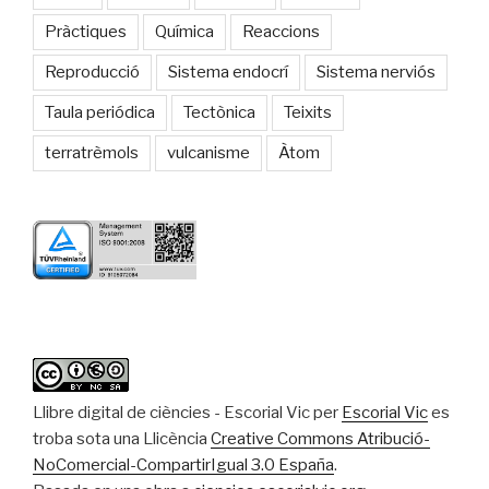
Pràctiques
Química
Reaccions
Reproducció
Sistema endocrí
Sistema nerviós
Taula periódica
Tectònica
Teixits
terratrèmols
vulcanisme
Àtom
Llibre digital de ciències - Escorial Vic
per
Escorial Vic
es
troba sota una Llicència
Creative Commons Atribució-
NoComercial-CompartirIgual 3.0 España
.