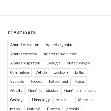
TEMÀTIQUES
Aparell circulatori
Aparell digestiu
Aparell excretor
Aparell reproductor
Aparell respiratori
Biologia
biotecnologia
Cinemàtica
Cèl·lula
Ecologia
Enllaç
Evolució
Forces
Fotosíntesi
Física
Fòssils
Genètica clàssica
Genètica molecular
Geologia
Limnology
Malalties
Mescles
mitosi
Nutrició
Plantes
pressió