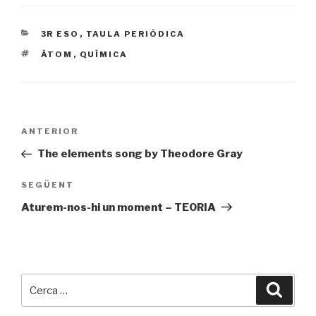
CATEGORIES
3R ESO
,
TAULA PERIÒDICA
ETIQUETES
ÀTOM
,
QUÍMICA
Navegació
ANTERIOR
Entrada
d'entrades
prèvia
The elements song by Theodore Gray
SEGÜENT
Entrada
següent
Aturem-nos-hi un moment – TEORIA
Cerca:
Cerca