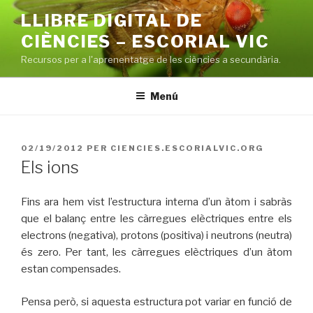
Vés
LLIBRE DIGITAL DE
al
CIÈNCIES – ESCORIAL VIC
contingut
Recursos per a l'aprenentatge de les ciències a secundària.
Menú
PUBLICAT
02/19/2012
PER
CIENCIES.ESCORIALVIC.ORG
A
Els ions
Fins ara hem vist l’estructura interna d’un àtom i sabràs
que el balanç entre les càrregues elèctriques entre els
electrons (negativa), protons (positiva) i neutrons (neutra)
és zero. Per tant, les càrregues elèctriques d’un àtom
estan compensades.
Pensa però, si aquesta estructura pot variar en funció de