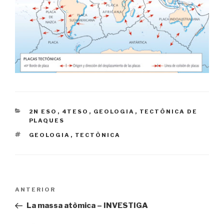
CATEGORIES
2N ESO
,
4TESO
,
GEOLOGIA
,
TECTÒNICA DE
PLAQUES
ETIQUETES
GEOLOGIA
,
TECTÒNICA
Navegació
ANTERIOR
Entrada
d'entrades
prèvia
La massa atòmica – INVESTIGA