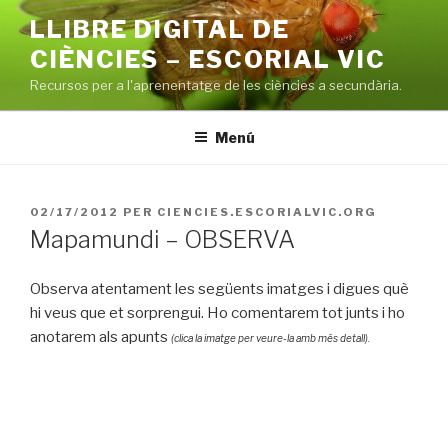
Vés
LLIBRE DIGITAL DE
al
CIÈNCIES – ESCORIAL VIC
contingut
Recursos per a l'aprenentatge de les ciències a secundària.
Menú
PUBLICAT
02/17/2012
PER
CIENCIES.ESCORIALVIC.ORG
A
Mapamundi – OBSERVA
Observa atentament les següents imatges i digues què
hi veus que et sorprengui. Ho comentarem tot junts i ho
anotarem als apunts
(clica la imatge per veure-la amb més detall).