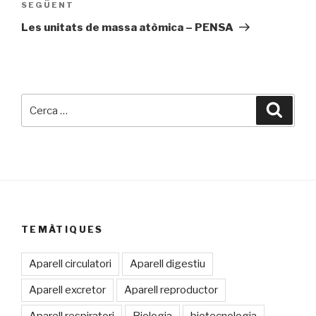
SEGÜENT
Entrada
següent
Les unitats de massa atòmica – PENSA
Cerca:
Cerca
TEMÀTIQUES
Aparell circulatori
Aparell digestiu
Aparell excretor
Aparell reproductor
Aparell respiratori
Biologia
biotecnologia