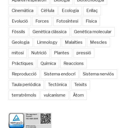
Cinemàtica
Cèl·lula
Ecologia
Enllaç
Evolució
Forces
Fotosíntesi
Física
Fòssils
Genètica clàssica
Genètica molecular
Geologia
Limnology
Malalties
Mescles
mitosi
Nutrició
Plantes
pressió
Pràctiques
Química
Reaccions
Reproducció
Sistema endocrí
Sistema nerviós
Taula periódica
Tectònica
Teixits
terratrèmols
vulcanisme
Àtom