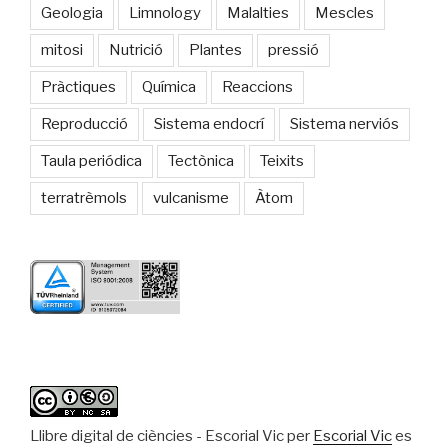
Geologia
Limnology
Malalties
Mescles
mitosi
Nutrició
Plantes
pressió
Pràctiques
Química
Reaccions
Reproducció
Sistema endocrí
Sistema nerviós
Taula periódica
Tectònica
Teixits
terratrèmols
vulcanisme
Àtom
Llibre digital de ciències - Escorial Vic
per
Escorial Vic
es