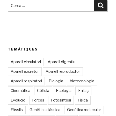
Cerca:
Cerca
TEMÀTIQUES
Aparell circulatori
Aparell digestiu
Aparell excretor
Aparell reproductor
Aparell respiratori
Biologia
biotecnologia
Cinemàtica
Cèl·lula
Ecologia
Enllaç
Evolució
Forces
Fotosíntesi
Física
Fòssils
Genètica clàssica
Genètica molecular