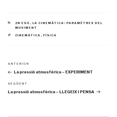
CATEGORIES
2N ESO
,
LA CINEMÀTICA: PARAMÈTRES DEL
MOVIMENT
ETIQUETES
CINEMÀTICA
,
FÍSICA
Navegació
ANTERIOR
Entrada
d'entrades
prèvia
La pressió atmosfèrica – EXPERIMENT
SEGÜENT
Entrada
següent
La pressió atmosfèrica – LLEGEIX I PENSA