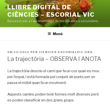
Vés
LLIBRE DIGITAL DE
al
CIÈNCIES – ESCORIAL VIC
contingut
Recursos per a l'aprenentatge de les ciències a secundària.
Menú
PUBLICAT
08/12/2012
PER
CIENCIES.ESCORIALVIC.ORG
A
La trajectòria – OBSERVA I ANOTA
La trajectòria descriu el camí que fa un cos quan es mou
per l’espai, i està formada pel conjunt de punts per on
passa el mòbil quan fa un moviment.
Aquests camins poden tenir formes molt diverses però
es poden classificar en dos grans grups: