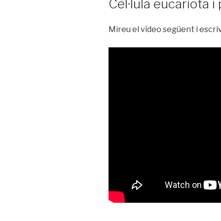
Cèl·lula eucariota i
Mireu el vídeo següent i escri