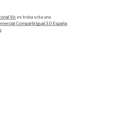
orial Vic
es troba sota una
ercial-CompartirIgual 3.0 España
.
g
.