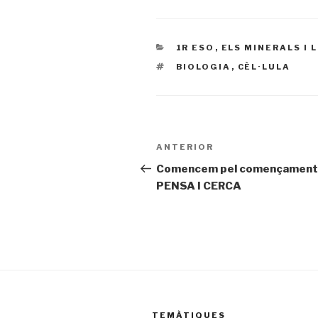
CATEGORIES
1R ESO
,
ELS MINERALS I 
ETIQUETES
BIOLOGIA
,
CÈL·LULA
Navegació
ANTERIOR
Entrada
d'entrades
prèvia
Comencem pel començament
PENSA I CERCA
TEMÀTIQUES