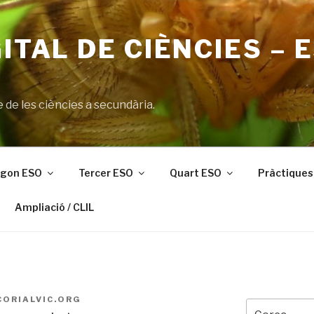
GITAL DE CIÈNCIES – 
 de les ciències a secundària.
gon ESO
Tercer ESO
Quart ESO
Pràctiques 
Ampliació / CLIL
CORIALVIC.ORG
Cerca: