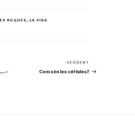
LES ROQUES
,
LA VIDA
SEGÜENT
Entrada
següent
… –
Com són les cèl·lules?