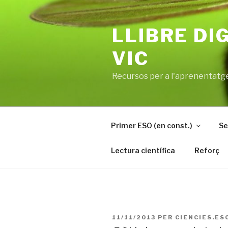
Vés
al
LLIBRE DI
contingut
VIC
Recursos per a l'aprenentatge
Primer ESO (en const.)
Se
Lectura científica
Reforç
PUBLICAT
11/11/2013
PER
CIENCIES.ES
A