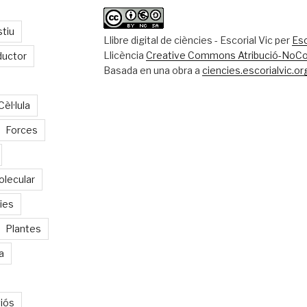
stiu
Llibre digital de ciències - Escorial Vic
per
Esc
Llicència
Creative Commons Atribució-NoCom
ductor
Basada en una obra a
ciencies.escorialvic.or
Cèl·lula
Forces
olecular
ies
Plantes
a
iós