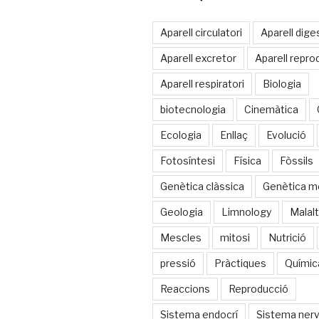
Aparell circulatori
Aparell dige
Aparell excretor
Aparell repro
Aparell respiratori
Biologia
biotecnologia
Cinemàtica
Ecologia
Enllaç
Evolució
Fotosíntesi
Física
Fòssils
Genètica clàssica
Genètica m
Geologia
Limnology
Malalt
Mescles
mitosi
Nutrició
pressió
Pràctiques
Químic
Reaccions
Reproducció
Sistema endocrí
Sistema nerv